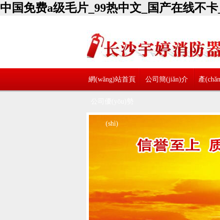
中国免费a级毛片_99热中文_国产在线不卡
網(wǎng)站首頁
公司簡(jiǎn)介
產(ch
公司優(yōu)勢
(shì)