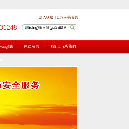
加入收藏
｜
設(shè)為首頁
831248
ǎng)絡
在線留言
聯(lián)系我們
uò)