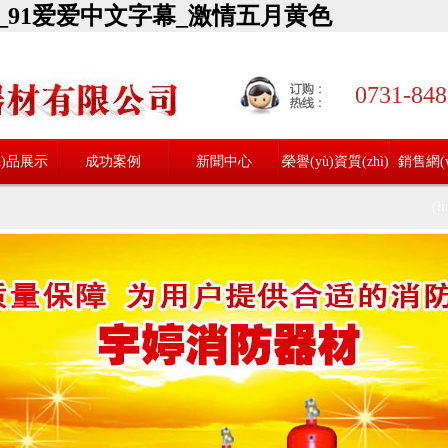
_91爱爱中文字幕_激情五月黄色
0731-84
ǎn)品展示
成功案例
新聞中心
榮譽(yù)資質(zhì)
銷售網(w
(l