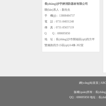
長(zhǎng)沙宇婷消防器材有限公司
聯(lián)系人：顏先生
手 機(jī)：13808484737
電 話：0731-84831248
傳 真：0731-85657119
Q Q：690695850
地 址：
長(zhǎng)沙市開福區(qū)四方坪
雙擁路四方小區(qū)A4棟-302室
網(wǎng)站首頁
|
AB
版權(quán)所有：長(zhǎng
QQ：690695850 地址：長(