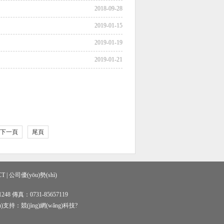
2018-09-28
2019-01-15
2019-01-19
2019-01-21
下一頁
尾頁
CT
|
公司優(yōu)勢(shì)
48 傳真：0731-85657119
ù)支持：
競(jìng)網(wǎng)科技
?