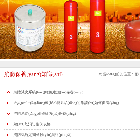
消防保養(yǎng)知識(shí)
您當(dāng)前的位置：
網(
氣體滅火系統(tǒng)維修維護(hù)保養(yǎng)
火災(zāi)自動(dòng)報(bào)警系統(tǒng)的維護(hù)如何保養(yǎng)
消防系統(tǒng)維修維護(hù)保養(yǎng)
規(guī)范消防維保表格
消防氣瓶定期檢驗(yàn)與評(píng)定