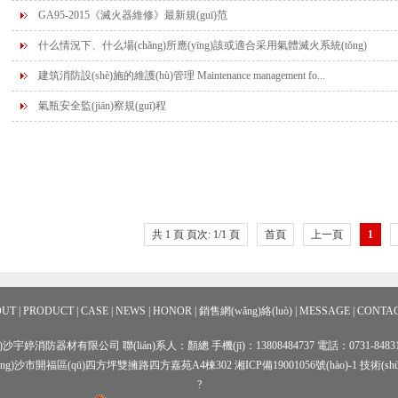
GA95-2015《滅火器維修》最新規(guī)范
什么情況下、什么場(chǎng)所應(yīng)該或適合采用氣體滅火系統(tǒng)
建筑消防設(shè)施的維護(hù)管理 Maintenance management fo...
氣瓶安全監(jiān)察規(guī)程
共 1 頁 頁次: 1/1 頁
首頁
上一頁
1
OUT
|
PRODUCT
|
CASE
|
NEWS
|
HONOR
|
銷售網(wǎng)絡(luò)
|
MESSAGE
|
CONTA
)沙宇婷消防器材有限公司 聯(lián)系人：顏總 手機(jī)：13808484737 電話：0731-848312
zhǎng)沙市開福區(qū)四方坪雙擁路四方嘉苑A4棟302
湘ICP備19001056號(hào)-1
技術(sh
?